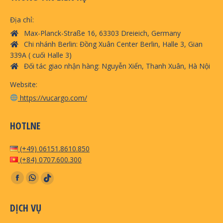
Địa chỉ:
Max-Planck-Straße 16, 63303 Dreieich, Germany
Chi nhánh Berlin: Đồng Xuân Center Berlin, Halle 3, Gian
339A ( cuối Halle 3)
Đối tác giao nhận hàng: Nguyễn Xiển, Thanh Xuân, Hà Nội
Website:
https://vucargo.com/
HOTLNE
(+49) 06151.8610.850
(+84) 0707.600.300
Find us on:
Facebook
Whatsapp
TikTok
page
page
page
DỊCH VỤ
opens
opens
opens
in
in
in