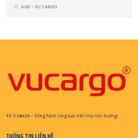
AGB – VU CARGO
𝐕𝐔 𝐂𝐀𝐑𝐆𝐎 – Đồng hành cùng bạn trên mọi nẻo đường!
THÔNG TIN LIÊN HỆ