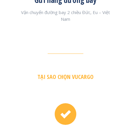
Gửi hàng đường bay
ệt Nam
Vận chuyển đường bay 2 chiều Đức, Eu – Việt
Nhận
Nam
TẠI SAO CHỌN VUCARGO