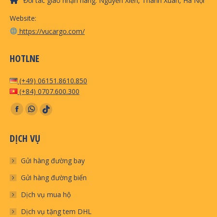
Đối tác giao nhận hàng: Nguyễn Xiển, Thanh Xuân, Hà Nội
Website:
https://vucargo.com/
HOTLNE
(+49) 06151.8610.850
(+84) 0707.600.300
Find us on:
Facebook
Whatsapp
TikTok
page
page
page
DỊCH VỤ
opens
opens
opens
in
in
in
Gửi hàng đường bay
new
new
new
window
window
Gửi hàng đường biển
window
Dịch vụ mua hộ
Dịch vụ tặng tem DHL